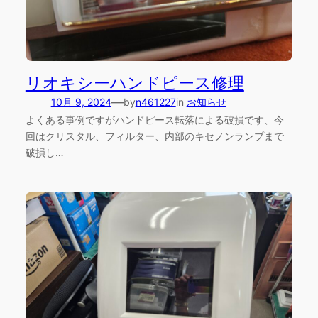
リオキシーハンドピース修理
—
10月 9, 2024
by
n461227
in
お知らせ
よくある事例ですがハンドピース転落による破損です、今
回はクリスタル、フィルター、内部のキセノンランプまで
破損し…