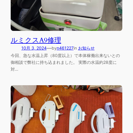
ルミクスA9修理
—
10月 3, 2024
by
n461227
in
お知らせ
今回、急な水温上昇（80度以上）で本体稼働出来ないとの
御相談で弊社に持ち込まれました。 実際の水温約28度に
対…