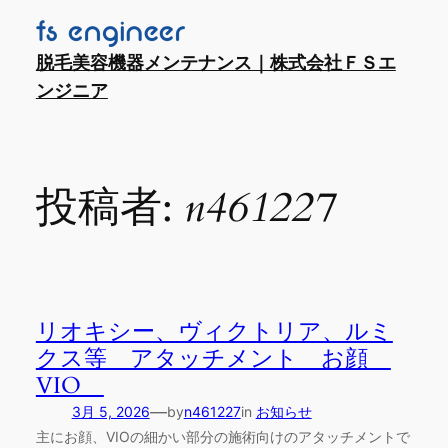
内
容
脱毛美容機器メンテナンス｜株式会社ＦＳエ
を
ンジニア
ス
キ
ッ
プ
投稿者:
n461227
リオキシー、ヴィクトリア、ルミ
クス等 アタッチメント お顔
VIO
—
3月 5, 2026
by
n461227
in
お知らせ
主にお顔、VIOの細かい部分の施術向けのアタッチメントで